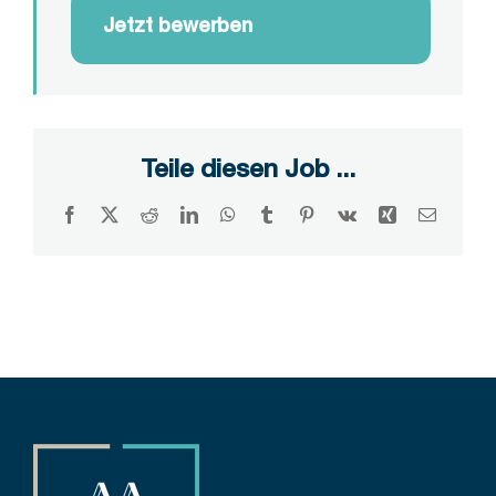
Jetzt bewerben
Teile diesen Job ...
Facebook
X
Reddit
LinkedIn
WhatsApp
Tumblr
Pinterest
Vk
Xing
E-
Mail