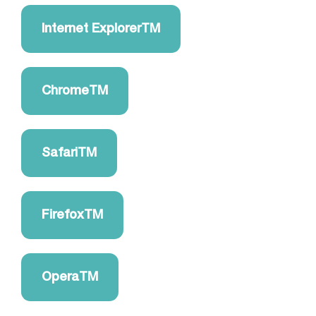
Internet ExplorerTM
ChromeTM
SafariTM
FirefoxTM
OperaTM