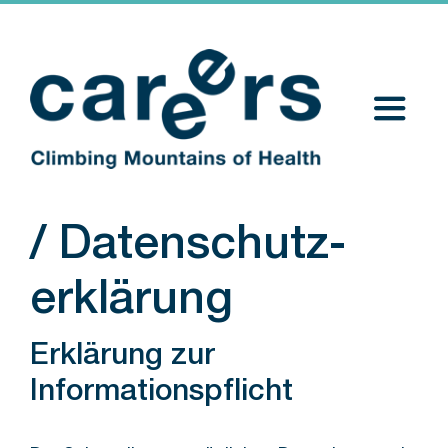
Zum
Inhalt
springen
Toggle
Naviga
Home
/ Datenschutz-
Stellenangebote
erklärung
Kontakt
Jetzt bewerben
Erklärung zur
Informationspflicht