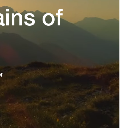
ins of
r