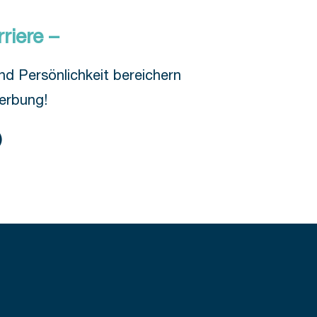
riere –
d Persönlichkeit bereichern
werbung!
)